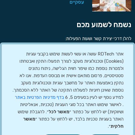
עסקיים
נשמח לשמוע מכם
להלן דרכי יצירת קשר ושעות הפעילות:
מספר טלפון:
073-7000308
אתר RDTech עושה או עשוי לעשות שימוש בקבצי עוגיות
(Cookies) וטכנולוגיות מעקב לצורך תפעולו התקין ואבטחתו
שלחו לנו מייל:
info@rdtech.co.il
ולמטרות נוספות כמו שיפור חווית הגלישה, ניתוח נתונים
כתובתנו:
הנגר 2 כפר סבא
סטטיסטיים, פרסום מותאם אישית או מבוסס העדפות. אנו לא
שעות פעילות המשרד:
ניגודיות גבוהה בהיר
ניגודיות גבוהה כהה
נתקין באמצעות האתר על מחשבך עוגיות וטכנולוגיות מעקב
על רקע כהה
על רקע בהיר
ראשון - חמישי:
08:00 - 17:00
נוספות שאינן חיוניות לפעולתו התקינה של האתר ללא הסכמתך.
למידע נוסף יש לעיין בסעיפים 5, 6
בדף מדיניות הפרטיות באתר
. לאישור שימוש האתר בכל סוגי העוגיות (טכניות, אנאליטיות
הגדלת גופנים
הקטנת גופנים
הצהרת הנגישות
מדיניות הפרטיות
ושיווקיות) יש ללחוץ על כפתור ״
מאשר לכל
״. להגבלת שימוש
האתר בעוגיות טכניות בלבד, יש ללחוץ על כפתור ״
מאשר
חלקית
״.
הדגשת קישורים
גופנים קריאים יותר